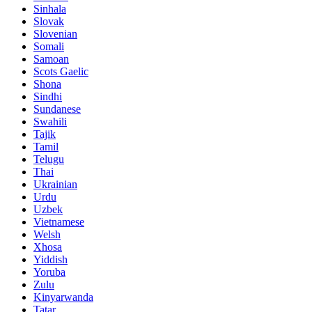
Sinhala
Slovak
Slovenian
Somali
Samoan
Scots Gaelic
Shona
Sindhi
Sundanese
Swahili
Tajik
Tamil
Telugu
Thai
Ukrainian
Urdu
Uzbek
Vietnamese
Welsh
Xhosa
Yiddish
Yoruba
Zulu
Kinyarwanda
Tatar