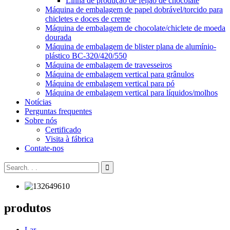
Linha de produção de feijão de chocolate
Máquina de embalagem de papel dobrável/torcido para
chicletes e doces de creme
Máquina de embalagem de chocolate/chiclete de moeda
dourada
Máquina de embalagem de blister plana de alumínio-
plástico BC-320/420/550
Máquina de embalagem de travesseiros
Máquina de embalagem vertical para grânulos
Máquina de embalagem vertical para pó
Máquina de embalagem vertical para líquidos/molhos
Notícias
Perguntas frequentes
Sobre nós
Certificado
Visita à fábrica
Contate-nos
produtos
Lar