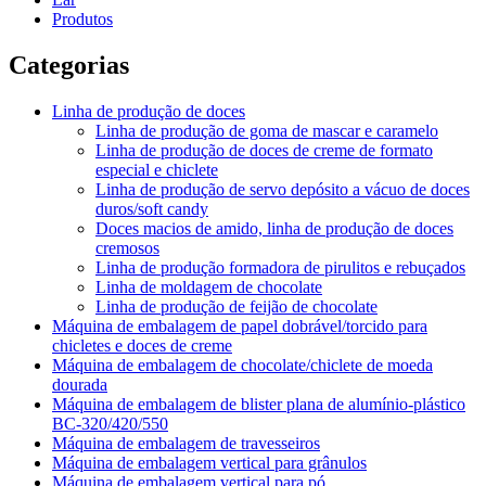
Produtos
Categorias
Linha de produção de doces
Linha de produção de goma de mascar e caramelo
Linha de produção de doces de creme de formato
especial e chiclete
Linha de produção de servo depósito a vácuo de doces
duros/soft candy
Doces macios de amido, linha de produção de doces
cremosos
Linha de produção formadora de pirulitos e rebuçados
Linha de moldagem de chocolate
Linha de produção de feijão de chocolate
Máquina de embalagem de papel dobrável/torcido para
chicletes e doces de creme
Máquina de embalagem de chocolate/chiclete de moeda
dourada
Máquina de embalagem de blister plana de alumínio-plástico
BC-320/420/550
Máquina de embalagem de travesseiros
Máquina de embalagem vertical para grânulos
Máquina de embalagem vertical para pó