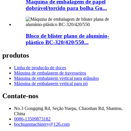
Máquina de embalagem de papel
dobrável/torcido para bolha Gu...
Bloco de blister plano de alumínio-
plástico BC-320/420/550...
produtos
Linha de produção de doces
Máquina de embalagem de travesseiros
Máquina de embalagem vertical para grânulos
Máquina de embalagem vertical para pó
Contate-nos
No.3 Gongqing Rd, Seção Yuepu, Chaoshan Rd, Shantou,
China
0086-13509873182
bochuanmachinery@126.com