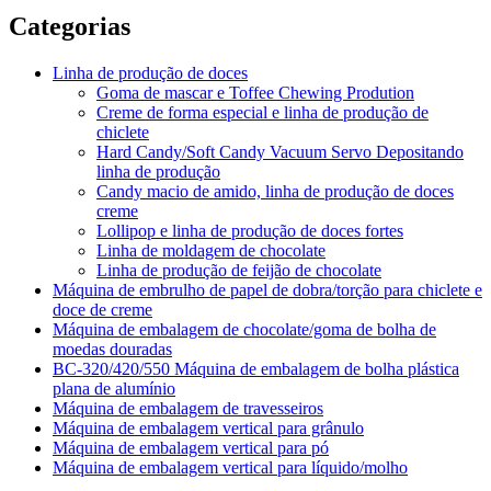
Categorias
Linha de produção de doces
Goma de mascar e Toffee Chewing Prodution
Creme de forma especial e linha de produção de
chiclete
Hard Candy/Soft Candy Vacuum Servo Depositando
linha de produção
Candy macio de amido, linha de produção de doces
creme
Lollipop e linha de produção de doces fortes
Linha de moldagem de chocolate
Linha de produção de feijão de chocolate
Máquina de embrulho de papel de dobra/torção para chiclete e
doce de creme
Máquina de embalagem de chocolate/goma de bolha de
moedas douradas
BC-320/420/550 Máquina de embalagem de bolha plástica
plana de alumínio
Máquina de embalagem de travesseiros
Máquina de embalagem vertical para grânulo
Máquina de embalagem vertical para pó
Máquina de embalagem vertical para líquido/molho