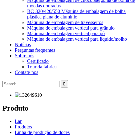
Máquina de embalagem de chocolate/goma de bolha de
moedas douradas
BC-320/420/550 Máquina de embalagem de bolha
plástica plana de alumínio
Máquina de embalagem de travesseiros
Máquina de embalagem vertical para grânulo
Máquina de embalagem vertical para pó
Máquina de embalagem vertical para líquido/molho
Notícias
Perguntas frequentes
Sobre nós
Certificado
Tour da fábrica
Contate-nos
Produto
Lar
Produtos
Linha de produção de doces