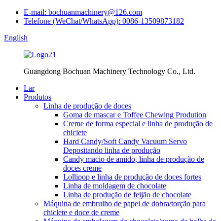
E-mail: bochuanmachinery@126.com
Telefone (WeChat/WhatsApp): 0086-13509873182
English
Guangdong Bochuan Machinery Technology Co., Ltd.
Lar
Produtos
Linha de produção de doces
Goma de mascar e Toffee Chewing Prodution
Creme de forma especial e linha de produção de
chiclete
Hard Candy/Soft Candy Vacuum Servo
Depositando linha de produção
Candy macio de amido, linha de produção de
doces creme
Lollipop e linha de produção de doces fortes
Linha de moldagem de chocolate
Linha de produção de feijão de chocolate
Máquina de embrulho de papel de dobra/torção para
chiclete e doce de creme