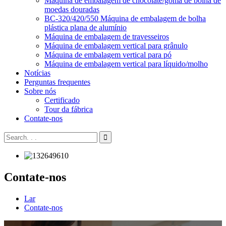
Máquina de embalagem de chocolate/goma de bolha de
moedas douradas
BC-320/420/550 Máquina de embalagem de bolha
plástica plana de alumínio
Máquina de embalagem de travesseiros
Máquina de embalagem vertical para grânulo
Máquina de embalagem vertical para pó
Máquina de embalagem vertical para líquido/molho
Notícias
Perguntas frequentes
Sobre nós
Certificado
Tour da fábrica
Contate-nos
Contate-nos
Lar
Contate-nos