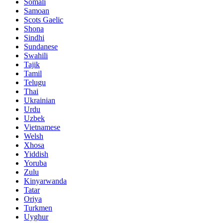
Somali
Samoan
Scots Gaelic
Shona
Sindhi
Sundanese
Swahili
Tajik
Tamil
Telugu
Thai
Ukrainian
Urdu
Uzbek
Vietnamese
Welsh
Xhosa
Yiddish
Yoruba
Zulu
Kinyarwanda
Tatar
Oriya
Turkmen
Uyghur