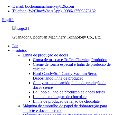
E-mail: bochuanmachinery@126.com
Telefone (WeChat/WhatsApp): 0086-13509873182
English
Guangdong Bochuan Machinery Technology Co., Ltd.
Lar
Produtos
Linha de produção de doces
Goma de mascar e Toffee Chewing Prodution
Creme de forma especial e linha de produção de
chiclete
Hard Candy/Soft Candy Vacuum Servo
Depositando linha de produção
Candy macio de amido, linha de produção de
doces creme
Lollipop e linha de produção de doces fortes
Linha de moldagem de chocolate
Linha de produção de feijão de chocolate
Máquina de embrulho de papel de dobra/torção para
chiclete e doce de creme