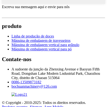
Escreva sua mensagem aqui e envie para nós
produto
Linha de produção de doces
Máquina de embalagem de travesseiros
Máquina de embalagem vertical para grânulo
Máquina de embalagem vertical para pó
Contate-nos
A sudoeste da junção da Zhenxing Avenue e Baoyun Fifth
Road, Dongshan Lake Modern Lndustrial Park, Chaozhou
City, distrito de Chaoan 515064
0086-13509873182
bochuanmachinery@126.com
© Copyright - 2010-2025: Todos os direitos reservados.
Produtos quentes
-
Sitemap
-
Amp Mobile