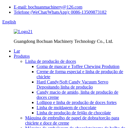
E-mail: bochuanmachinery@126.com
Telefone (WeChat/WhatsApp): 0086-13509873182
English
Guangdong Bochuan Machinery Technology Co., Ltd.
Lar
Produtos
Linha de produção de doces
Goma de mascar e Toffee Chewing Prodution
Creme de forma especial e linha de produção de
chiclete
Hard Candy/Soft Candy Vacuum Servo
Depositando linha de produção
Candy macio de amido, linha de produção de
doces creme
Lollipop e linha de produção de doces fortes
Linha de moldagem de chocolate
Linha de produção de feijão de chocolate
Máquina de embrulho de papel de dobra/torção para
chiclete e doce de creme