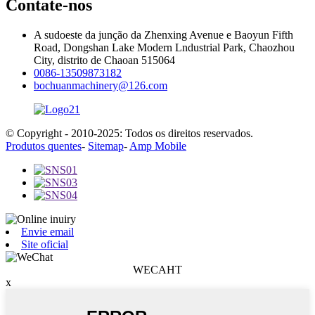
Contate-nos
A sudoeste da junção da Zhenxing Avenue e Baoyun Fifth
Road, Dongshan Lake Modern Lndustrial Park, Chaozhou
City, distrito de Chaoan 515064
0086-13509873182
bochuanmachinery@126.com
© Copyright - 2010-2025: Todos os direitos reservados.
Produtos quentes
-
Sitemap
-
Amp Mobile
Envie email
Site oficial
WECAHT
x