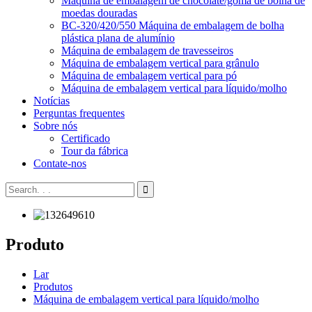
Máquina de embalagem de chocolate/goma de bolha de
moedas douradas
BC-320/420/550 Máquina de embalagem de bolha
plástica plana de alumínio
Máquina de embalagem de travesseiros
Máquina de embalagem vertical para grânulo
Máquina de embalagem vertical para pó
Máquina de embalagem vertical para líquido/molho
Notícias
Perguntas frequentes
Sobre nós
Certificado
Tour da fábrica
Contate-nos
Produto
Lar
Produtos
Máquina de embalagem vertical para líquido/molho