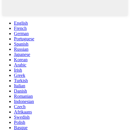
English
French
German
Portuguese
Spanish
Russian
Japanese
Korean
Arabic
Irish
Greek
Turkish
Italian
Danish
Romanian
Indonesian
Czech
Afrikaans
Swedish
Polish
Basque