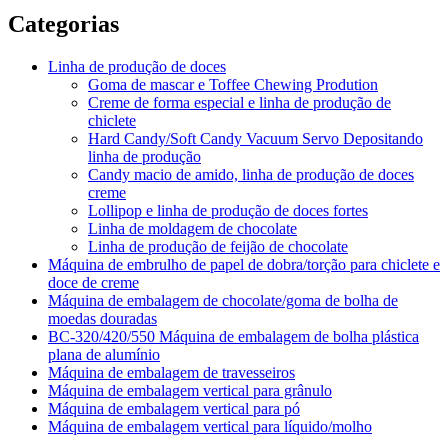
Categorias
Linha de produção de doces
Goma de mascar e Toffee Chewing Prodution
Creme de forma especial e linha de produção de
chiclete
Hard Candy/Soft Candy Vacuum Servo Depositando
linha de produção
Candy macio de amido, linha de produção de doces
creme
Lollipop e linha de produção de doces fortes
Linha de moldagem de chocolate
Linha de produção de feijão de chocolate
Máquina de embrulho de papel de dobra/torção para chiclete e
doce de creme
Máquina de embalagem de chocolate/goma de bolha de
moedas douradas
BC-320/420/550 Máquina de embalagem de bolha plástica
plana de alumínio
Máquina de embalagem de travesseiros
Máquina de embalagem vertical para grânulo
Máquina de embalagem vertical para pó
Máquina de embalagem vertical para líquido/molho