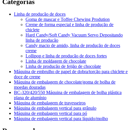
Categorias
Linha de produção de doces
Goma de mascar e Toffee Chewing Prodution
Creme de forma especial e linha de produção de
chiclete
Hard Candy/Soft Candy Vacuum Servo Depositando
linha de produção
Candy macio de amido, linha de produção de doces
creme
Lollipop e linha de produção de doces fortes
Linha de moldagem de chocolate
Linha de produção de feijão de chocolate
Máquina de embrulho de papel de dobra/torção para chiclete e
doce de creme
Máquina de embalagem de chocolate/goma de bolha de
moedas douradas
BC-320/420/550 Máquina de embalagem de bolha plástica
plana de alumínio
Máquina de embalagem de travesseiros
Máquina de embalagem vertical para grânulo
Máquina de embalagem vertical para pó
Máquina de embalagem vertical para líquido/molho