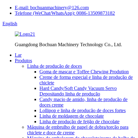
E-mail: bochuanmachinery@126.com
Telefone (WeChat/WhatsApp): 0086-13509873182
English
Guangdong Bochuan Machinery Technology Co., Ltd.
Lar
Produtos
Linha de produção de doces
Goma de mascar e Toffee Chewing Prodution
Creme de forma especial e linha de produção de
chiclete
Hard Candy/Soft Candy Vacuum Servo
Depositando linha de produção
Candy macio de amido, linha de produção de
doces creme
Lollipop e linha de produção de doces fortes
Linha de moldagem de chocolate
Linha de produção de feijão de chocolate
Máquina de embrulho de papel de dobra/torção para
chiclete e doce de creme