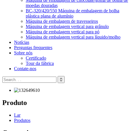
Máquina de embalagem de chocolate/goma de bolha de
moedas douradas
BC-320/420/550 Máquina de embalagem de bolha
plástica plana de alumínio
Máquina de embalagem de travesseiros
Máquina de embalagem vertical para grânulo
Máquina de embalagem vertical para pó
Máquina de embalagem vertical para líquido/molho
Notícias
Perguntas frequentes
Sobre nós
Certificado
Tour da fábrica
Contate-nos
Produto
Lar
Produtos