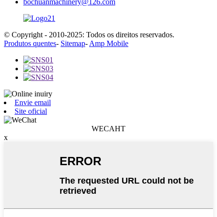
bochuanmachinery@126.com
© Copyright - 2010-2025: Todos os direitos reservados.
Produtos quentes
-
Sitemap
-
Amp Mobile
Envie email
Site oficial
WECAHT
x