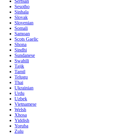
Serbian
Sesotho
Sinhala
Slovak
Slovenian
Somali
Samoan
Scots Gaelic
Shona
Sindhi
Sundanese
Swahili
Tajik
Tamil
Telugu
Thai
Ukrainian
Urdu
Uzbek
Vietnamese
Welsh
Xhosa
Yiddish
Yoruba
Zulu