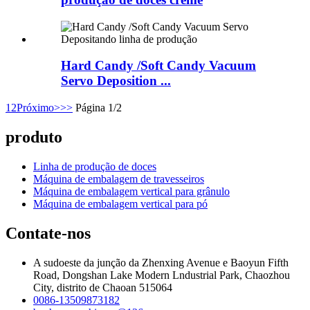
Hard Candy /Soft Candy Vacuum
Servo Deposition ...
1
2
Próximo>
>>
Página 1/2
produto
Linha de produção de doces
Máquina de embalagem de travesseiros
Máquina de embalagem vertical para grânulo
Máquina de embalagem vertical para pó
Contate-nos
A sudoeste da junção da Zhenxing Avenue e Baoyun Fifth
Road, Dongshan Lake Modern Lndustrial Park, Chaozhou
City, distrito de Chaoan 515064
0086-13509873182