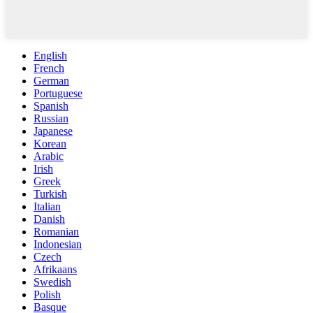
English
French
German
Portuguese
Spanish
Russian
Japanese
Korean
Arabic
Irish
Greek
Turkish
Italian
Danish
Romanian
Indonesian
Czech
Afrikaans
Swedish
Polish
Basque