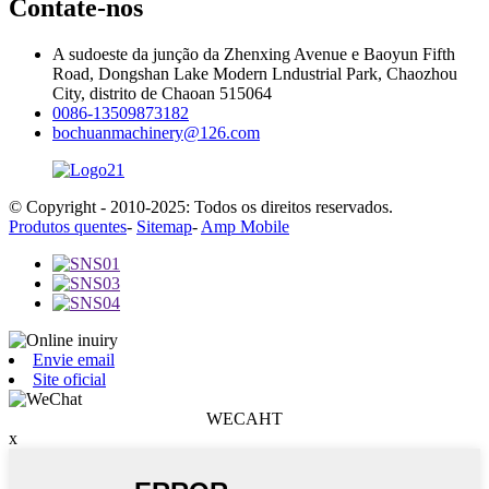
Contate-nos
A sudoeste da junção da Zhenxing Avenue e Baoyun Fifth
Road, Dongshan Lake Modern Lndustrial Park, Chaozhou
City, distrito de Chaoan 515064
0086-13509873182
bochuanmachinery@126.com
© Copyright - 2010-2025: Todos os direitos reservados.
Produtos quentes
-
Sitemap
-
Amp Mobile
Envie email
Site oficial
WECAHT
x