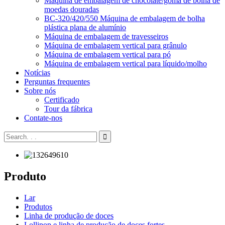
Máquina de embalagem de chocolate/goma de bolha de
moedas douradas
BC-320/420/550 Máquina de embalagem de bolha
plástica plana de alumínio
Máquina de embalagem de travesseiros
Máquina de embalagem vertical para grânulo
Máquina de embalagem vertical para pó
Máquina de embalagem vertical para líquido/molho
Notícias
Perguntas frequentes
Sobre nós
Certificado
Tour da fábrica
Contate-nos
Produto
Lar
Produtos
Linha de produção de doces
Lollipop e linha de produção de doces fortes