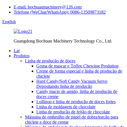
E-mail: bochuanmachinery@126.com
Telefone (WeChat/WhatsApp): 0086-13509873182
English
Guangdong Bochuan Machinery Technology Co., Ltd.
Lar
Produtos
Linha de produção de doces
Goma de mascar e Toffee Chewing Prodution
Creme de forma especial e linha de produção de
chiclete
Hard Candy/Soft Candy Vacuum Servo
Depositando linha de produção
Candy macio de amido, linha de produção de
doces creme
Lollipop e linha de produção de doces fortes
Linha de moldagem de chocolate
Linha de produção de feijão de chocolate
Máquina de embrulho de papel de dobra/torção para
chiclete e doce de creme