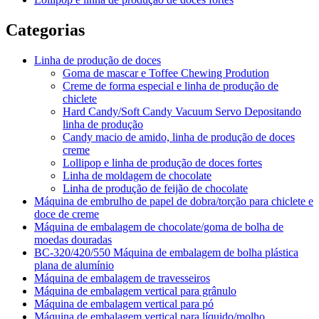
Categorias
Linha de produção de doces
Goma de mascar e Toffee Chewing Prodution
Creme de forma especial e linha de produção de
chiclete
Hard Candy/Soft Candy Vacuum Servo Depositando
linha de produção
Candy macio de amido, linha de produção de doces
creme
Lollipop e linha de produção de doces fortes
Linha de moldagem de chocolate
Linha de produção de feijão de chocolate
Máquina de embrulho de papel de dobra/torção para chiclete e
doce de creme
Máquina de embalagem de chocolate/goma de bolha de
moedas douradas
BC-320/420/550 Máquina de embalagem de bolha plástica
plana de alumínio
Máquina de embalagem de travesseiros
Máquina de embalagem vertical para grânulo
Máquina de embalagem vertical para pó
Máquina de embalagem vertical para líquido/molho